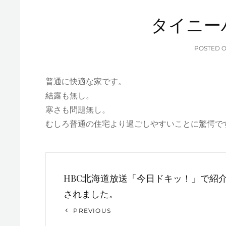
タイニー
POSTED 
普通に快適な家です。
結露も無し。
寒さも問題無し。
むしろ普通の住宅より過ごしやすいことに驚愕です
投
HBC北海道放送「今日ドキッ！」で紹
稿
されました。
ナ
Previous
PREVIOUS
ビ
Post