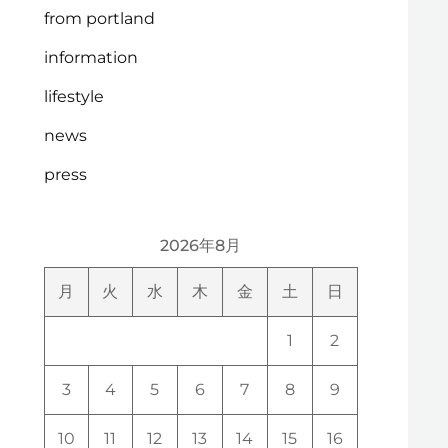
from portland
information
lifestyle
news
press
2026年8月
月
火
水
木
金
土
日
1
2
3
4
5
6
7
8
9
10
11
12
13
14
15
16