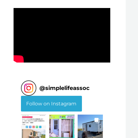
@
simplelifeassoc
Follow on Instagram