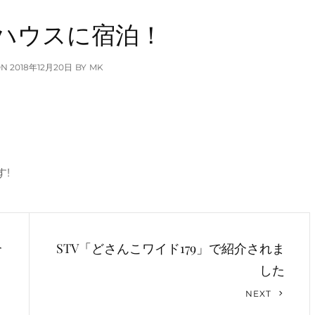
ハウスに宿泊！
POSTED
ON
2018年12月20日
BY
MK
ON
!
介
STV「どさんこワイド179」で紹介されま
した
Next
NEXT
Post