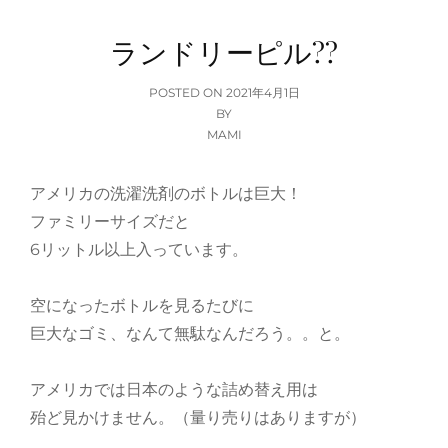
ランドリーピル??
POSTED
POSTED ON
2021年4月1日
ON
BY
MAMI
アメリカの洗濯洗剤のボトルは巨大！
ファミリーサイズだと
6リットル以上入っています。
空になったボトルを見るたびに
巨大なゴミ、なんて無駄なんだろう。。と。
アメリカでは日本のような詰め替え用は
殆ど見かけません。（量り売りはありますが）