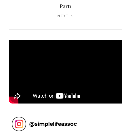
Part1
ョ
Next
NEXT
ン
Post
@
simplelifeassoc