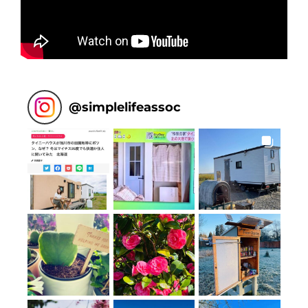
@
simplelifeassoc