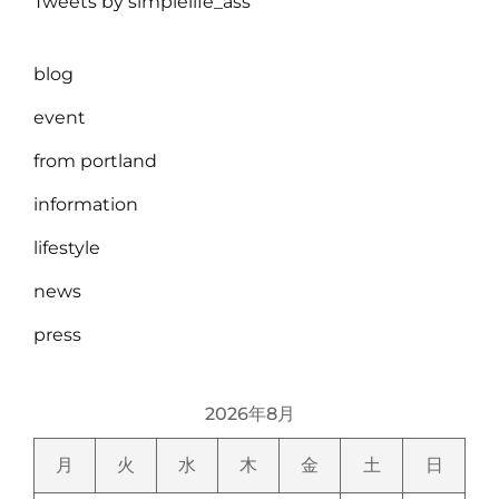
Tweets by simplelife_ass
blog
event
from portland
information
lifestyle
news
press
2026年8月
月
火
水
木
金
土
日