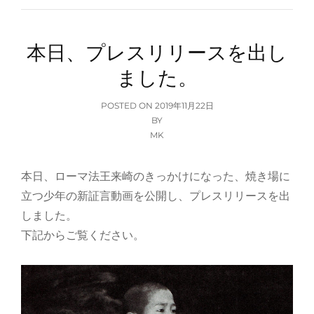
本日、プレスリリースを出し
ました。
POSTED
POSTED ON
2019年11月22日
ON
BY
MK
本日、ローマ法王来崎のきっかけになった、焼き場に
立つ少年の新証言動画を公開し、プレスリリースを出
しました。
下記からご覧ください。