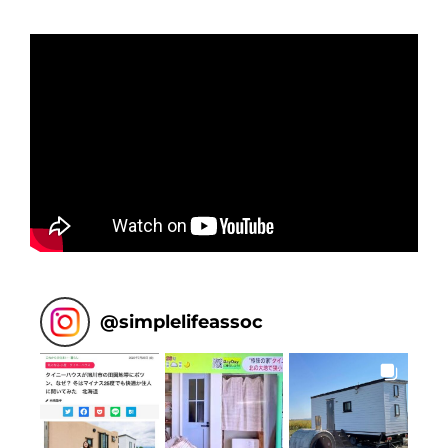
@
simplelifeassoc