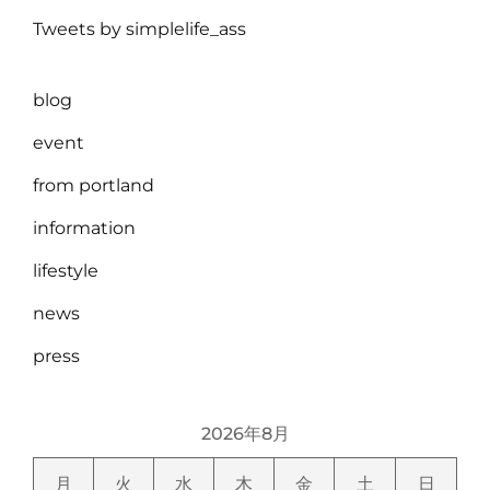
Tweets by simplelife_ass
blog
event
from portland
information
lifestyle
news
press
2026年8月
月
火
水
木
金
土
日