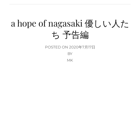
a hope of nagasaki 優しい人た
ち 予告編
POSTED
POSTED ON
2020年7月17日
ON
BY
MK