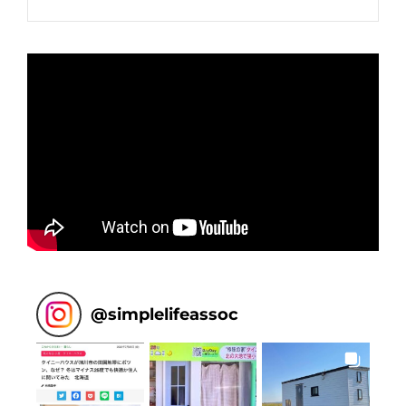
Post
@
simplelifeassoc