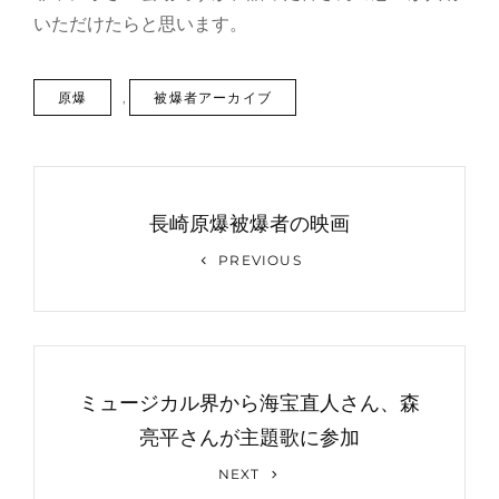
いただけたらと思います。
TAGS
原爆
,
被爆者アーカイブ
投
稿
長崎原爆被爆者の映画
ナ
Previous
PREVIOUS
Post
ビ
ゲ
ー
ミュージカル界から海宝直人さん、森
シ
亮平さんが主題歌に参加
ョ
Next
NEXT
ン