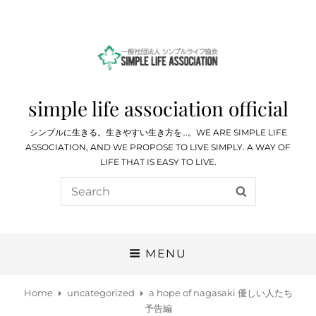
simple life association official
シンプルに生きる。生きやすい生き方を…。WE ARE SIMPLE LIFE
ASSOCIATION, AND WE PROPOSE TO LIVE SIMPLY. A WAY OF
LIFE THAT IS EASY TO LIVE.
Search
SEARCH
for:
MENU
Home
uncategorized
a hope of nagasaki 優しい人たち
予告編