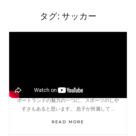
タグ:
サッカー
CATEGORIES
FROM PORTLAND
サッカーが楽しい…
POSTED
POSTED ON
2019年7月30日
ON
BY
MK
ポートランドの魅力の一つに、スポーツのしや
すさもあると思います。 息子が所属して …
サ
READ MORE
ッ
カ