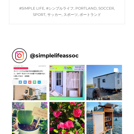
ー
TAGS
#SIMPLE LIFE
,
#シンプルライフ
,
PORTLAND
,
SOCCER
,
が
SPORT
,
サッカー
,
スポーツ
,
ポートランド
楽
し
い…
@
simplelifeassoc