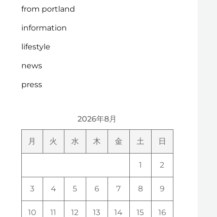
from portland
information
lifestyle
news
press
2026年8月
月
火
水
木
金
土
日
1
2
3
4
5
6
7
8
9
10
11
12
13
14
15
16