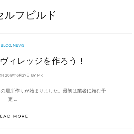
セルフビルド
CATEGORIES
BLOG
,
NEWS
ヴィレッジを作ろう！
POSTED
ON
2019年6月27日
BY
MK
ON
スの居所作りが始まりました。最初は業者に頼む予
定 …
タ
READ MORE
イ
ニ