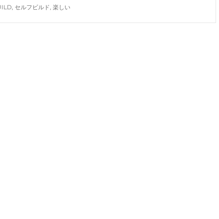
ー
UILD
,
セルフビルド
,
楽しい
ハ
ウ
ス
ヴ
ィ
レ
ッ
ジ
を
作
ろ
う！