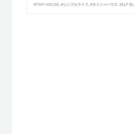
TAGS
#TINY HOUSE
,
#シンプルライフ
,
#タイニーハウス
,
SELF B