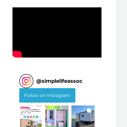
@
simplelifeassoc
Follow on Instagram