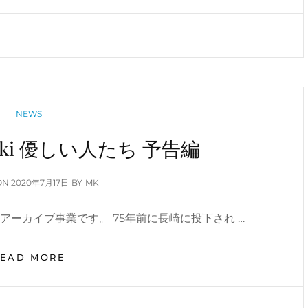
ー
ジ
カ
ル
界
か
ら
CATEGORIES
NEWS
海
宝
gasaki 優しい人たち 予告編
直
人
さ
POSTED
ON
2020年7月17日
BY
MK
ん、
ON
森
ーカイブ事業です。 75年前に長崎に投下され …
亮
平
さ
A
READ MORE
ん
HOPE
が
OF
主
NAGASAKI