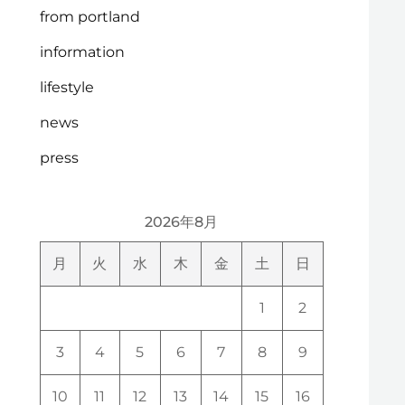
from portland
information
lifestyle
news
press
2026年8月
月
火
水
木
金
土
日
1
2
3
4
5
6
7
8
9
10
11
12
13
14
15
16