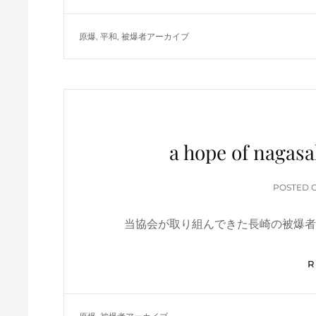
TAGS
原爆
,
平和
,
被爆者アーカイブ
a hope of na
POSTED 
当協会が取り組んできた長崎の被爆者ア
TAGS