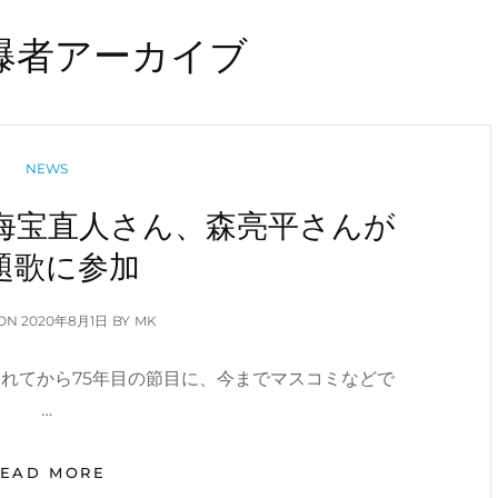
爆者アーカイブ
CATEGORIES
NEWS
海宝直人さん、森亮平さんが
題歌に参加
POSTED
 ON
2020年8月1日
BY
MK
ON
れてから75年目の節目に、今までマスコミなどで
…
ミ
READ MORE
ュ