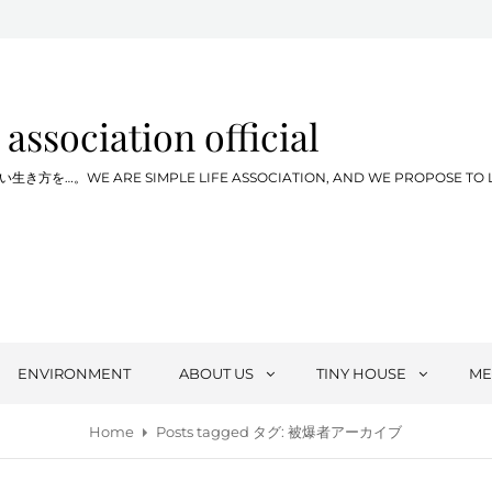
 association official
WE ARE SIMPLE LIFE ASSOCIATION, AND WE PROPOSE TO LIVE SIM
ENVIRONMENT
ABOUT US
TINY HOUSE
ME
Home
Posts tagged
タグ:
被爆者アーカイブ