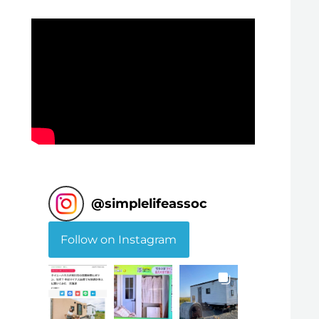
@
simplelifeassoc
Follow on Instagram