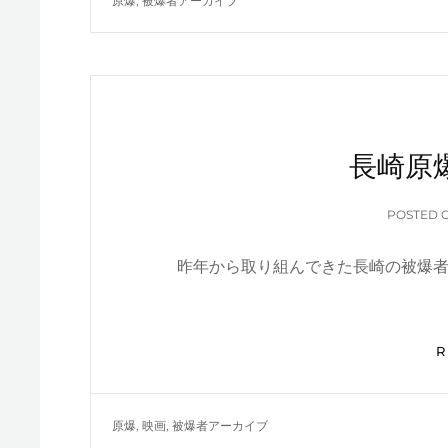
原爆
,
被爆者アーカイブ
長崎原
POSTED 
昨年から取り組んできた長崎の被爆者
TAGS
原爆
,
映画
,
被爆者アーカイブ