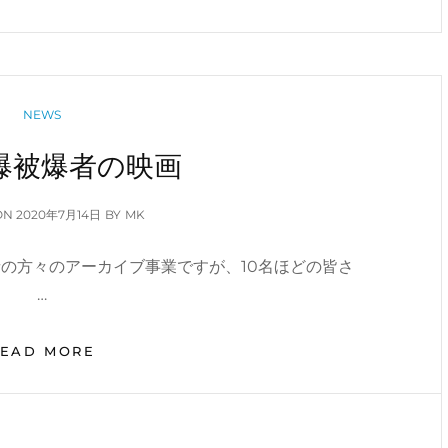
題
優
歌
し
に
い
参
人
加
た
CATEGORIES
NEWS
ち
予
爆被爆者の映画
告
編
POSTED
ON
2020年7月14日
BY
MK
ON
の方々のアーカイブ事業ですが、10名ほどの皆さ
…
長
READ MORE
崎
原
爆
被