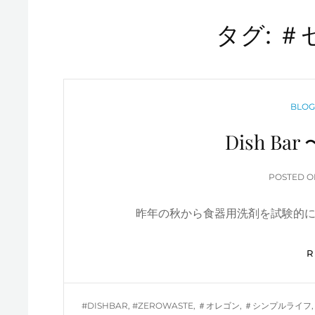
タグ:
＃
CATE
BLO
Dish B
POSTED 
昨年の秋から食器用洗剤を試験的にDi
TAGS
#DISHBAR
,
#ZEROWASTE
,
＃オレゴン
,
＃シンプルライフ