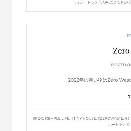
ー
,
＃ポートランド
,
OREGON
,
PLAS
C
F
Zero
POSTED 
2022年の買い物はZero Wa
TAGS
#PDX
,
#SIMPLE LIFE
,
#TINY HOUSE
,
#ZEROWASTE
,
#
ポートランド
,