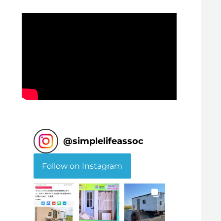
@
simplelifeassoc
Follow on Instagram