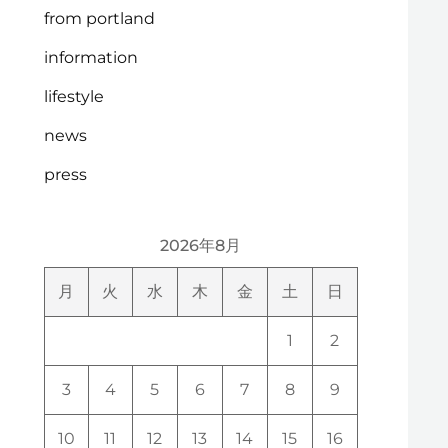
from portland
information
lifestyle
news
press
2026年8月
月
火
水
木
金
土
日
1
2
3
4
5
6
7
8
9
10
11
12
13
14
15
16