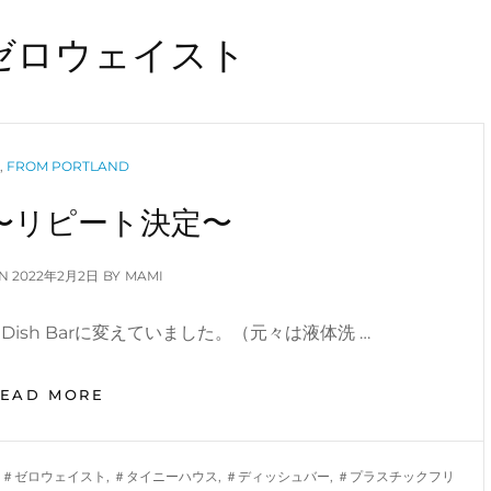
ゼロウェイスト
GORIES
G
,
FROM PORTLAND
ar 〜リピート決定〜
POSTED
ON
2022年2月2日
BY
MAMI
ON
sh Barに変えていました。（元々は液体洗 …
DISH
READ MORE
BAR
〜
リ
,
＃ゼロウェイスト
,
＃タイニーハウス
,
＃ディッシュバー
,
＃プラスチックフリ
ピ