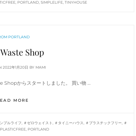
TICFREE
,
PORTLAND
,
SIMPLELIFE
,
TINYHOUSE
ー
ト
決
定〜
ATEGORIES
ROM PORTLAND
 Waste Shop
POSTED
ON
2022年1月20日
BY
MAMI
ON
ste Shopからスタートしました。 買い物 …
ZERO
READ MORE
WASTE
SHOP
シンプルライフ
,
＃ゼロウェイスト
,
＃タイニーハウス
,
＃プラスチックフリー
,
＃
PLASTICFREE
,
PORTLAND