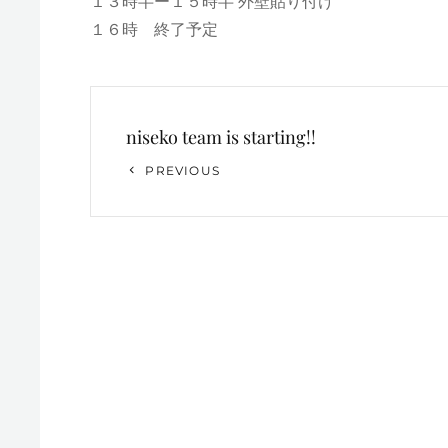
１３時半ー１５時半 外壁貼り付け
１６時 終了予定
投
niseko team is starting!!
稿
Previous
PREVIOUS
ナ
Post
ビ
ゲ
ー
シ
ョ
ン