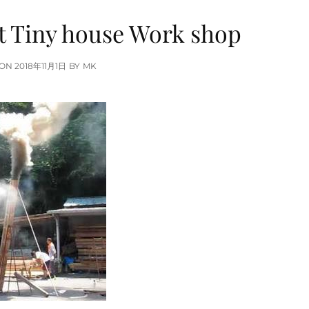
ct Tiny house Work shop
POSTED
 ON
2018年11月1日
BY
MK
ON