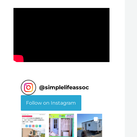
@
simplelifeassoc
Follow on Instagram