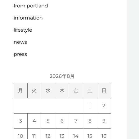
from portland
information
lifestyle
news
press
2026年8月
月
火
水
木
金
土
日
1
2
3
4
5
6
7
8
9
10
11
12
13
14
15
16