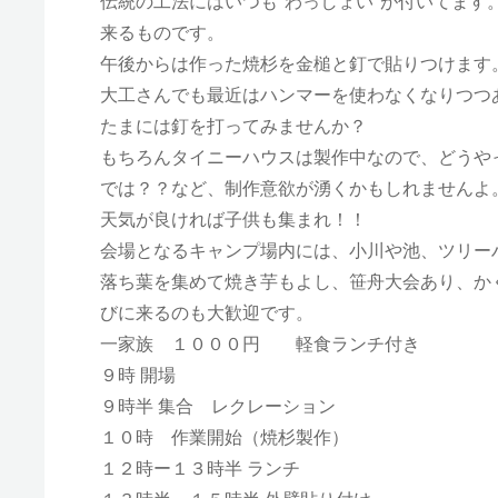
伝統の工法にはいつも”わっしょい”が付いてま
来るものです。
午後からは作った焼杉を金槌と釘で貼りつけます
大工さんでも最近はハンマーを使わなくなりつつ
たまには釘を打ってみませんか？
もちろんタイニーハウスは製作中なので、どうや
では？？など、制作意欲が湧くかもしれませんよ
天気が良ければ子供も集まれ！！
会場となるキャンプ場内には、小川や池、ツリー
落ち葉を集めて焼き芋もよし、笹舟大会あり、か
びに来るのも大歓迎です。
一家族 １０００円 軽食ランチ付き
９時 開場
９時半 集合 レクレーション
１０時 作業開始（焼杉製作）
１２時ー１３時半 ランチ