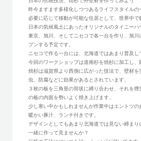
日本の伝統技法、焼杉で外壁材を作ってみよう
昨今ますます多様化しつつあるライフスタイルの
必要に応じて移動が可能な住居として、世界中で
日本の気候風土にあったオリジナルのタイニーハウスを作ろ
東京、旭川、そしてニセコで各一台を作り、旭川
プンする予定です。
ニセコで作る一台には、北海道ではあまり普及し
今回のワークショップは道南杉を焼杉に加工し、
焼杉は滋賀県より西側に広がった技法で、壁材を
虫、防腐などに効果があるとされています。
３枚の板を三角形の筒状に縛り合わせ、それを煙
の板の内面を勢いよく焼き上げます。
少し寒い中かもしれませんが作業中はエントツの
暖かい豚汁、ランチ付きです。
デザインとしてもあまり北海道では見ない締まり
一緒に作って見ませんか？