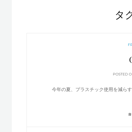
タグ
C
F
POSTED 
今年の夏、プラスチック使用を減らす