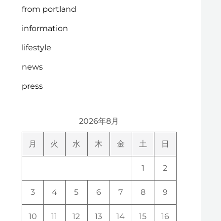
from portland
information
lifestyle
news
press
2026年8月
月
火
水
木
金
土
日
1
2
3
4
5
6
7
8
9
10
11
12
13
14
15
16