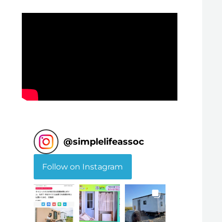
@
simplelifeassoc
Follow on Instagram