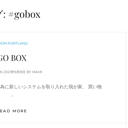
:
#gobox
ATEGORIES
ROM PORTLAND
GO BOX
POSTED
ON
2021年9月8日
BY
MAMI
ON
為に新しいシステムを取り入れた我が家。 買い物
…
GO
READ MORE
BOX