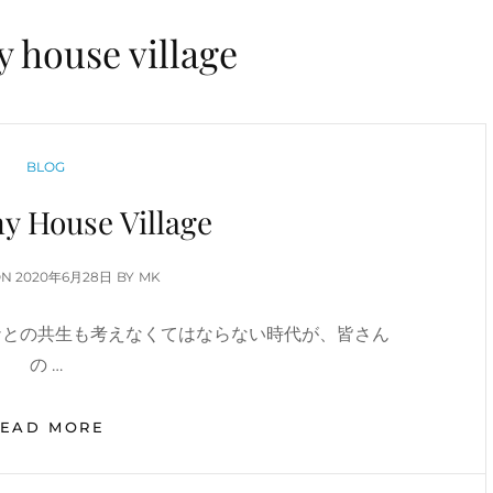
y house village
CATEGORIES
BLOG
y House Village
POSTED
ON
2020年6月28日
BY
MK
ON
ナとの共生も考えなくてはならない時代が、皆さん
の …
FROM
READ MORE
TINY
HOUSE