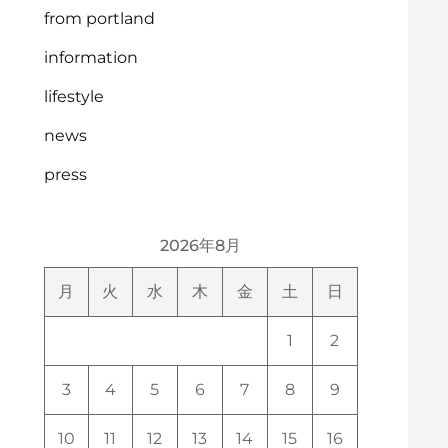
from portland
information
lifestyle
news
press
2026年8月
月
火
水
木
金
土
日
1
2
3
4
5
6
7
8
9
10
11
12
13
14
15
16